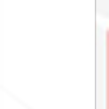
1
100% Hasta 350€ y 100 Free
spins
4.5
T&Cs Apply
Reclamar Oferta
Leer Reseña
2