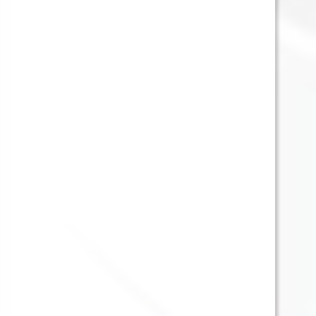
cantar el tiro.
La Bola 8 solamente puede ser cantada cuando todas las
bolas de un grupo hayan sido embocadas.
El tirador puede anunciar “safety” / “no hay bola” «Tiro de
Seguridad» y en tal caso, después del tiro, pasa el turno al
adversario. Las bolas embocadas en este tiro, se quedan
entroneradas.
8- ¿Cómo puedes perder la
partida?
Un jugador pierde la partida si comete cualquiera de las
siguientes infracciones: