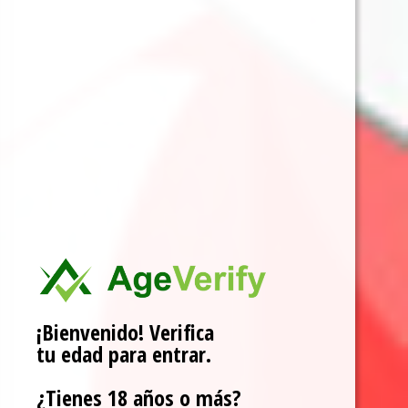
Comete falta embocando la bola 8.
Embocar la bola 8 cuando aún no ha embocado todas
las de su grupo.
Embocar la bola 8 en una tronera diferente a la
anunciada.
Expulsar la bola 8 de la mesa en cualquier momento
de la partida.
Conducta Antideportiva.
9- RESUMEN DE
FALTAS
GENERALES
¡Bienvenido! Verifica
We use cookies on our website to give you the most
Si el tirador comete falta, el turno pasa a su contrincante, y
relevant experience by remembering your preferences
tu edad para entrar.
and repeat visits. By clicking “Accept”, you consent to the
el adversario tiene bola blanca en mano; esto significa que
use of ALL the cookies.
¿Tienes 18 años o más?
el jugador puede colocar la bola blanca en cualquier punto
.
Do not sell my personal information