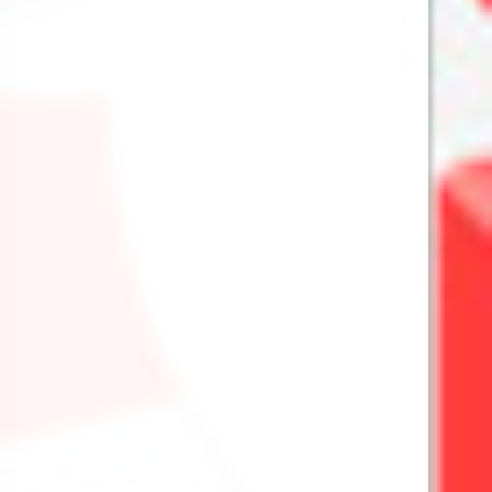
– Falta por Empujar la Bola.
– Bolas en Movimiento.
– Mala Colocación de la Bola Blanca.
– Mal Juego desde detrás de la Línea de Cabecera.
– Taco encima de la Mesa.
– Jugar Fuera del Turno.
– Juego Lento.
10-
Paralización del juego