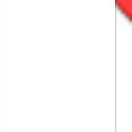
dedicado a ayudar a mi equipo a mantenerse al
tanto de los juegos como SEO de
VideoSlotsTV
!
billar
,
billar bola 8
,
bola 8
,
campeonato
,
liga
,
pool
,
reglamento
,
reglas
,
torneo
Read More