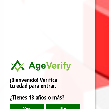
100€ hasta 100€
5.0
T&Cs Apply
Regístrate
Leer Reseña
3
¡Bienvenido! Verifica
We use cookies on our website to give you the most
relevant experience by remembering your preferences
tu edad para entrar.
and repeat visits. By clicking “Accept”, you consent to the
use of ALL the cookies.
¿Tienes 18 años o más?
GIROS GRATIS UN AÑO
.
Do not sell my personal information
CÓDIGO: PING52
Cookie settings
ACCEPT