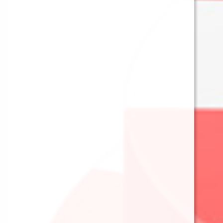
¡Completa estos pasos y prepárate para jugar!
Reglas clave:
Solo válido para nuevos registros y personas que
hayan ganado el premio.
El depósito debe ser de 20€ en una sola
transacción.
(Ejemplo: No se aceptan 10€ + 10€). Si
no se cumple, el casino quedará anulado para el
cashback.
🛠
Soporte y Seguridad:
Contamos con
managers exclusivos en cada
casino
de nuestra web. Si surge algún problema
grave, ellos te ayudarán a resolverlo rápidamente.
¡Prueba un casino sin riesgo y diviértete con total