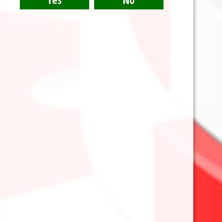
5.0
T&Cs Apply
Regístrate
Leer Reseña
4
132 GIROS GRATIS CÓDIGO:
BIG132
4.5
T&Cs Apply
Regístrate
Leer Reseña