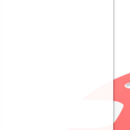
3 años ago
0
Reglamento oficial de bola 8 internacional
El billar es uno de los deportes más populares en todo el mundo, y la
variante de bola ...
Read more »