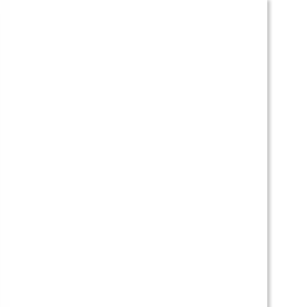
Etiqueta:
torneo
Billar