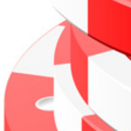
ipal para jugar en un casino de cryptos, es disponer de ellas. Y e
explicaremos ...
re »
We use cookies on our website to give you the most relevant
experience by remembering your preferences and repeat
visits. By clicking “Accept”, you consent to the use of ALL the
cookies.
.
Do not sell my personal information
 ago
0
Cookie settings
ACCEPT
nos con criptomonedas, un fenóm
 vez más habitual
tomonedas han llegado no sólo para quedarse, sino también par
arse como una tendencia en constante crecimiento. ...
re »