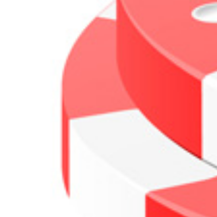
 ago
0
ndo es obligatorio declarar ganan
asinos en 2025?
 casinos en línea es un pasatiempo divertido que puede ofrecer 
dad de ganar grandes sumas ...
re »
 ago
0
 depositar en un casino de
ptomonedas