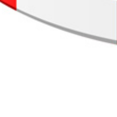
ja |
na slot,