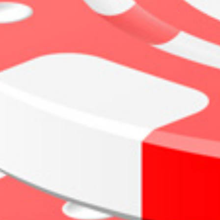
Inversión
(6)
Poker
(1)
Ruletas
(9)
cias
Sistemas
(5)
Slots
(15)
Suscríbete a nuestro
la
Blog
Email
Si continúas, aceptas la política de
privacidad