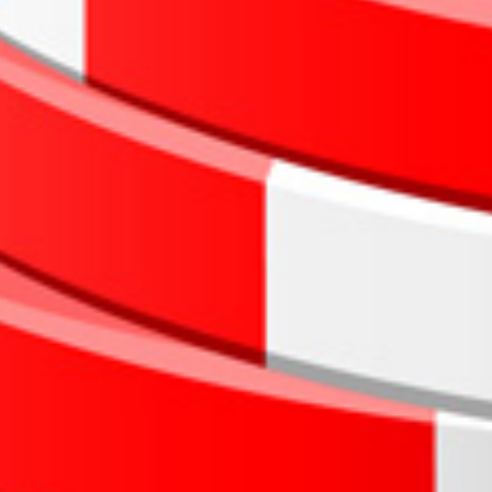
ara
 y