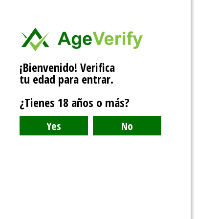
Lo princ
entrada 
Read mo
¡Bienvenido! Verifica
tu edad para entrar.
¿Tienes 18 años o más?
Casinos
Criptomonedas
Slots
4 años
Casi
cada
Las crip
consolid
Read mo