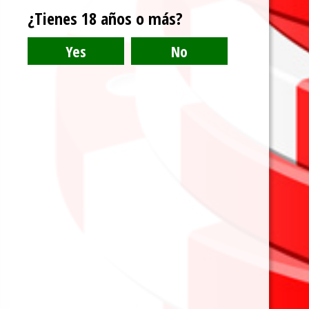
use of ALL the cookies.
¿Tienes 18 años o más?
.
Do not sell my personal information
La Martingala Mejorada 2026 para
ganar a la ruleta
Cookie settings
ACCEPT
2 años ago
Categorías
Apuestas
(2)
Billar
(3)
Blog Personal
(18)
Casinos
(34)
Criptomonedas
(13)
Dinero gratis
(4)
Entrevistas
(1)