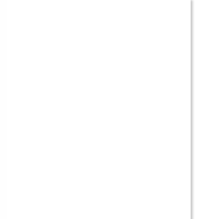
Etiqueta:
billar bola 8
Billar