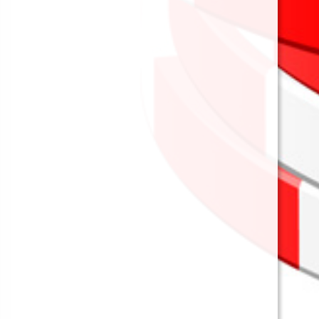
Información de Afiliación
(1)
Inversión
(6)
Poker
(1)
Ruletas
(9)
Sistemas
(5)
Slots
(15)
Suscríbete a nuestro Blog
Email
Si continúas, aceptas la política de privacidad