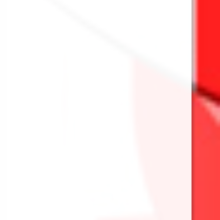
alta
,
baja
,
casino
,
dinero
,
escalera
,
escalera slot
,
media
,
slots
,
stream
,
streamer
,
tragamonedas
,
tragaperras
,
twitch
,
videoslotstv
,
volatilidad
,
youtube
,
youtuber
Read More