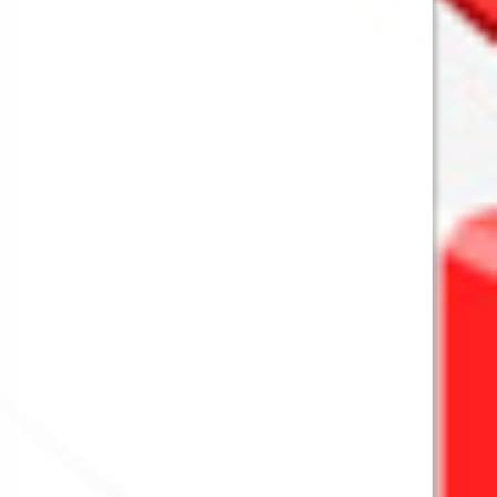
SkrewYou
Entrada escrita por
COLABORADOR DE
VideoSlotsTV
¡Hola! ¡Soy
SkrewYou
! Mi trabajo está en jugar
juegos de casino en línea y escribir una reseña de
cada uno. Creo videos para YouTube y hacemos
directos mostrando los juegos, para así ayudaros
a comprenderlos antes de jugarlos. ¡Estoy
dedicado a ayudar a mi equipo a mantenerse al
tanto de los juegos como SEO de
VideoSlotsTV
!