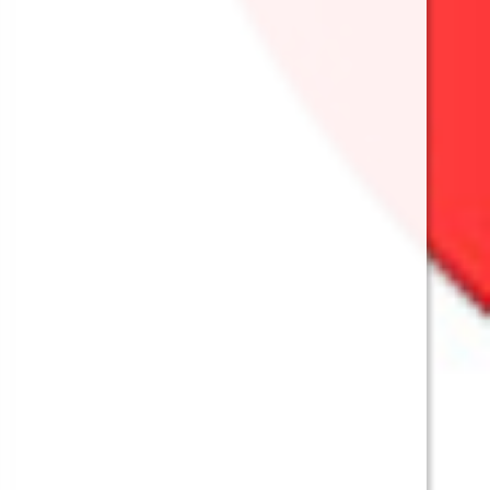
Casinos
Cenas Exclusivas en Casinos de Lujo: Una
Experiencia Gastronómica Única
3 años ago
0