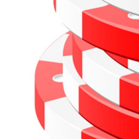
We use cookies on our website to give you the most relevant
experience by remembering your preferences and repeat
visits. By clicking “Accept”, you consent to the use of ALL the
cookies.
.
Do not sell my personal information
Cookie settings
ACCEPT