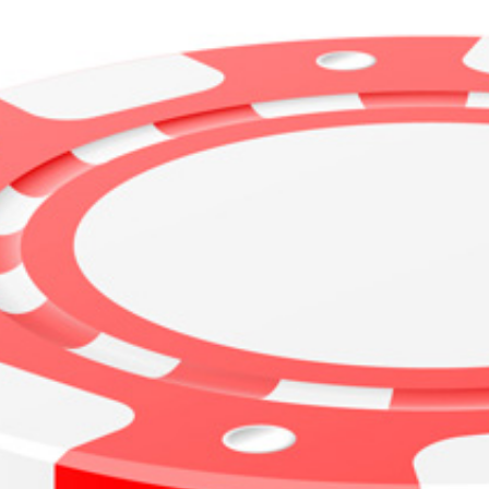
 en
Nuevas Entradas
al o la
Diana electrónica:
qué es, cómo
funciona y cómo
empezar a jugar en
casa
7 meses ago
Diana de acero: qué
es, medidas
oficiales y cómo
montar tu zona de
dardos en casa
7 meses ago