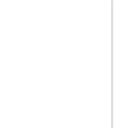
Etiqueta:
estafas
Criptomonedas
Dinero gratis
Inversión