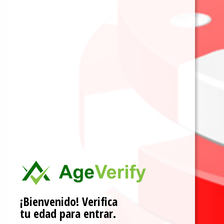
Buscar
Nuevas Entradas
Diana electrónica: qué es, cómo
funciona y cómo empezar a jugar en
casa
7 meses ago
Diana de acero: qué es, medidas
oficiales y cómo montar tu zona de
dardos en casa
¡Bienvenido! Verifica
We use cookies on our website to give you the most
7 meses ago
relevant experience by remembering your preferences
tu edad para entrar.
and repeat visits. By clicking “Accept”, you consent to the