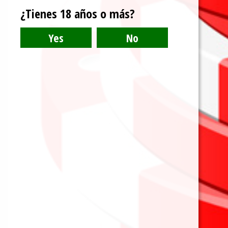
use of ALL the cookies.
¿Tienes 18 años o más?
.
Do not sell my personal information
La Martingala Mejorada 2026 para
ganar a la ruleta
Cookie settings
ACCEPT
2 años ago
Categorías
Apuestas
(2)
Billar
(3)
Blog Personal
(18)
Casinos
(34)
Criptomonedas
(13)
Dinero gratis
(4)
Entrevistas
(1)