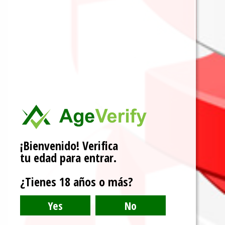
3 años ago
0
Estrategias Avanzadas de Blackjack:
Cómo Ganar Más con Menos Riesgo
El blackjack, también conocido como 21, es un juego de cartas que ha
cautivado a jugadores de todo ...
Read more »
Buscar
¡Bienvenido! Verifica
We use cookies on our website to give you the most
relevant experience by remembering your preferences
tu edad para entrar.
and repeat visits. By clicking “Accept”, you consent to the
use of ALL the cookies.
¿Tienes 18 años o más?
.
Do not sell my personal information
Nuevas Entradas
Cookie settings
ACCEPT
Diana electrónica: qué es, cómo