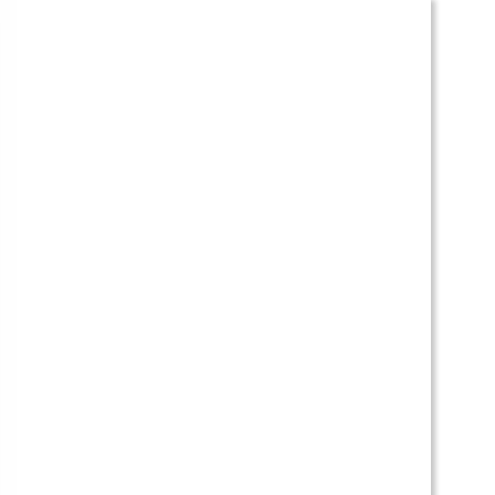
Etiqueta:
agencia tributaria
Casinos
Slots