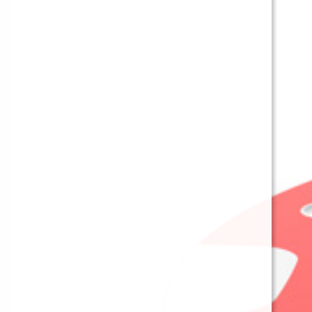
3 años ago
0
¿Cuánto debo pagar por mis ganancias en
apuestas deportivas?
El mejor lugar donde informarse sobre esta cuestión es una asesoría fiscal
o la misma Administración Tributaria, pero ...
Read more »