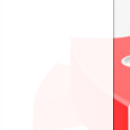
estrellas.
Betsson ES Details
Método de depósitos:
Dispositivos:
Desktop
Mobile
Smart TV
Tablet