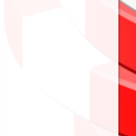
100% Hasta 100€
4.8
T&Cs Apply
Regístrate
Leer Reseña
100% Hasta 100€