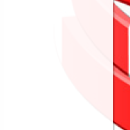
4.8
T&Cs Apply
Regístrate
Leer Reseña
100 FS + 150% hasta 1000
EUR Código HIT150
4.8
T&Cs Apply
Regístrate
Leer Reseña