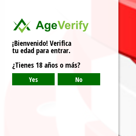
Regístrate
Leer Reseña
¡Bienvenido! Verifica
We use cookies on our website to give you the most
relevant experience by remembering your preferences
tu edad para entrar.
and repeat visits. By clicking “Accept”, you consent to the
use of ALL the cookies.
100 Free Spins + 150%
¿Tienes 18 años o más?
.
Do not sell my personal information
Hasta 1000€
Cookie settings
ACCEPT
5.0
T&Cs Apply
Regístrate
Leer Reseña