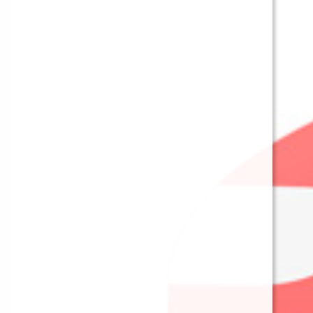
Bono del 100% y hasta 100€
5.0
T&Cs Apply
Regístrate
Leer Reseña