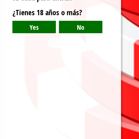
use of ALL the cookies.
¿Tienes 18 años o más?
.
Do not sell my personal information
La Martingala Mejorada 2026 para
ganar a la ruleta
Cookie settings
ACCEPT
2 años ago
Categorías
Apuestas
(2)
Billar
(3)
Blog Personal
(18)
Casinos
(34)
Criptomonedas
(13)
Dinero gratis
(4)