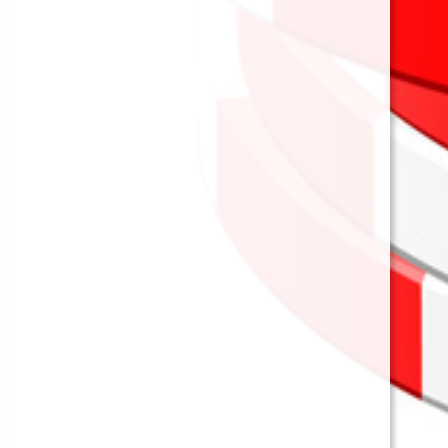
Entrevistas
(1)
Información de Afiliación
(1)
Inversión
(6)
Poker
(1)
Ruletas
(9)
Sistemas
(5)
Slots
(15)
Suscríbete a nuestro Blog
Email
Si continúas, aceptas la política de privacidad