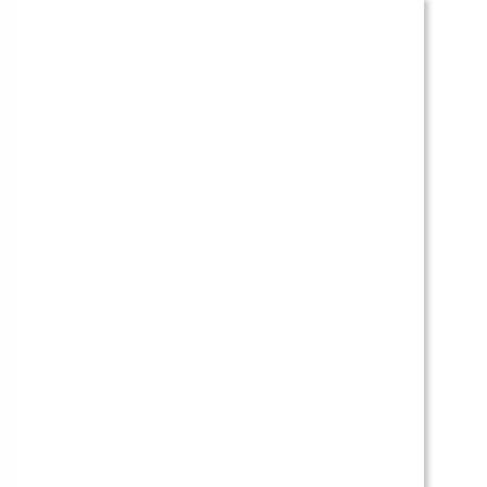
Etiqueta:
wagering
Casinos
Slots