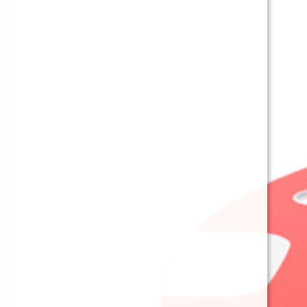
3 años ago
0
5 Destinos de Casino Únicos en el Mundo:
Más Allá de Las Vegas
Bienvenidos a un emocionante recorrido por destinos de casino que van
más allá de la brillantez de Las ...
Read more »