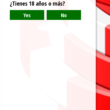
¿Tienes 18 años o más?
.
Do not sell my personal information
7 meses ago
Cookie settings
ACCEPT
La Martingala Mejorada 2026 para
ganar a la ruleta
2 años ago
Categorías
Apuestas
(2)
Billar
(3)
Blog Personal
(18)
Casinos
(34)
Criptomonedas
(13)