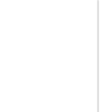
TOP CASINOS
Casas de Apues
Etiqueta:
suert