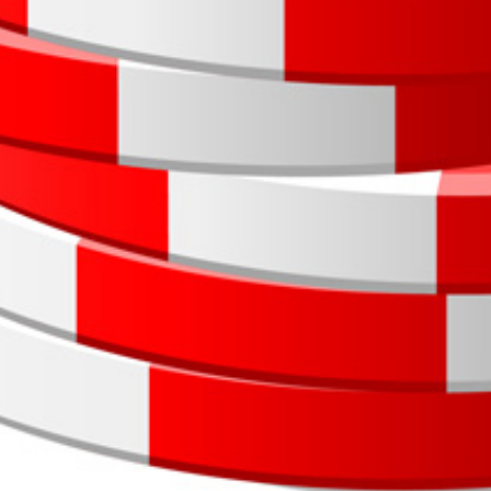
Inversión
(6)
Poker
(1)
Ruletas
(9)
Sistemas
(5)
Slots
(15)
Suscríbete a nuestro
Blog
Email
Si continúas, aceptas la política de
privacidad