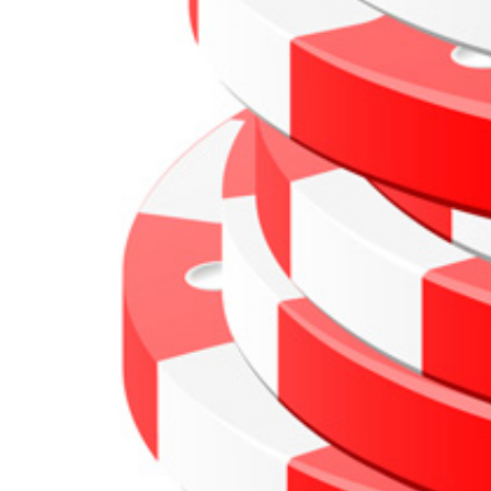
We use cookies on our website to give you the most relevant
experience by remembering your preferences and repeat
visits. By clicking “Accept”, you consent to the use of ALL the
cookies.
.
Do not sell my personal information
Cookie settings
ACCEPT