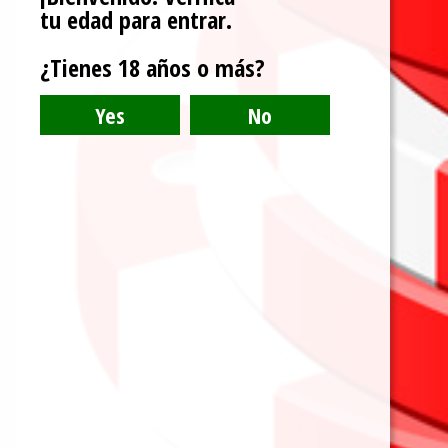
oficiales y cómo montar tu zona de
relevant experience by remembering your preferences
tu edad para entrar.
dardos en casa
and repeat visits. By clicking “Accept”, you consent to the
use of ALL the cookies.
7 meses ago
¿Tienes 18 años o más?
.
Do not sell my personal information
Cookie settings
ACCEPT
La Martingala Mejorada 2026 para
ganar a la ruleta
2 años ago
Categorías
Apuestas
(2)
Billar
(3)
Blog Personal
(18)
Casinos
(34)