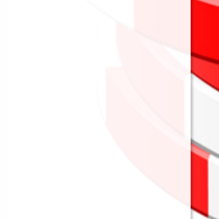
Criptomonedas
(13)
Dinero gratis
(4)
Entrevistas
(1)
Información de Afiliación
(1)
Inversión
(6)
Poker
(1)
Ruletas
(9)
Sistemas
(5)
Slots
(15)
Suscríbete a nuestro Blog
Email