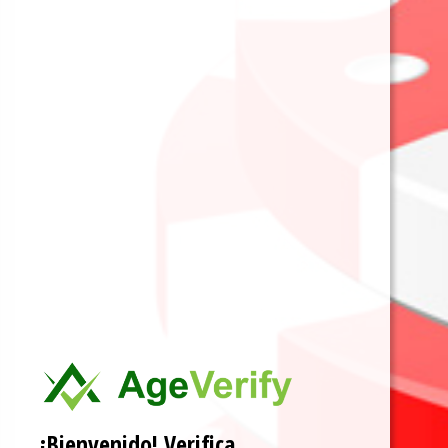
Read more »
Buscar
Nuevas Entradas
Diana electrónica: qué es, cómo
funciona y cómo empezar a jugar en
casa
7 meses ago
Diana de acero: qué es, medidas
¡Bienvenido! Verifica
We use cookies on our website to give you the most