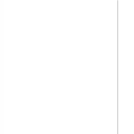
Etiqueta:
habilidades de
observación
Casinos
Sistemas