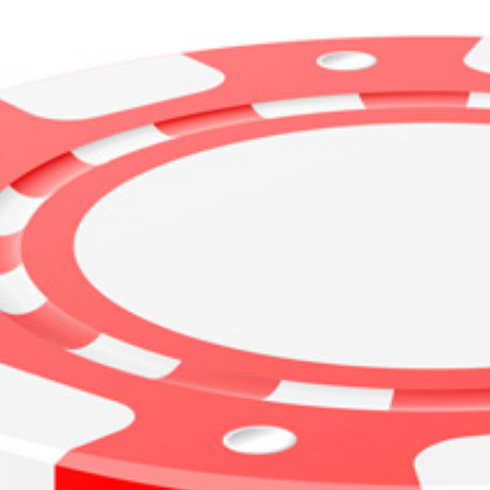
Una
Nuevas Entradas
nómicas
Diana electrónica:
qué es, cómo
funciona y cómo
empezar a jugar en
casa
7 meses ago
Diana de acero: qué
es, medidas
oficiales y cómo
montar tu zona de
dardos en casa
7 meses ago