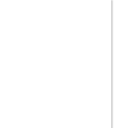
TOP CASINOS
Casas de Apues
Etiqueta:
gastr