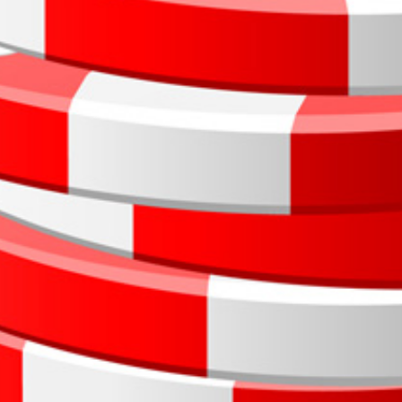
La Martingala
Mejorada 2026 para
ganar a la ruleta
2 años ago
Categorías
Apuestas
(2)
Billar
(3)
Blog Personal
(18)
Casinos
(34)
Criptomonedas
(13)
Dinero gratis
(4)
Entrevistas
(1)
Información de Afiliación
(1)