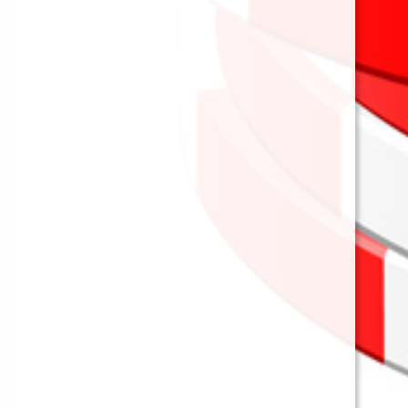
Entrevistas
(1)
Información de Afiliación
(1)
Inversión
(6)
Poker
(1)
Ruletas
(9)
Sistemas
(5)
Slots
(15)
Suscríbete a nuestro Blog
Email
Si continúas, aceptas la política de privacidad