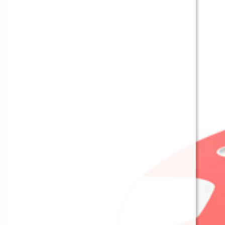
3 años ago
0
Emociones en Juego: Del Casino a la
Ludopatía y más allá
Bienvenidos a un mundo donde la emoción y la adrenalina se entrelazan
en cada giro de la ruleta ...
Read more »