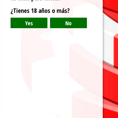
use of ALL the cookies.
¿Tienes 18 años o más?
.
Do not sell my personal information
La Martingala Mejorada 2026 para
ganar a la ruleta
Cookie settings
ACCEPT
2 años ago
Categorías
Apuestas
(2)
Billar
(3)
Blog Personal
(18)
Casinos
(34)
Criptomonedas
(13)
Dinero gratis
(4)