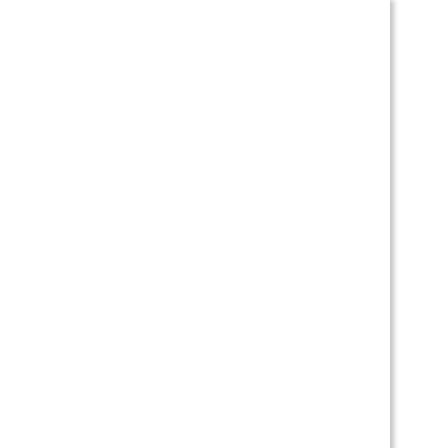
TOP CASINOS
Casas de Apues
Etiqueta:
dollar