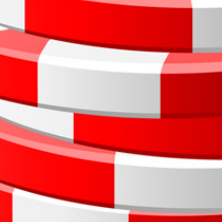
La Martingala
Mejorada 2026 para
ganar a la ruleta
2 años ago
Categorías
Apuestas
(2)
Billar
(3)
Blog Personal
(18)
$ al
Casinos
(34)
Criptomonedas
(13)
Dinero gratis
(4)
Entrevistas
(1)
Información de Afiliación
(1)