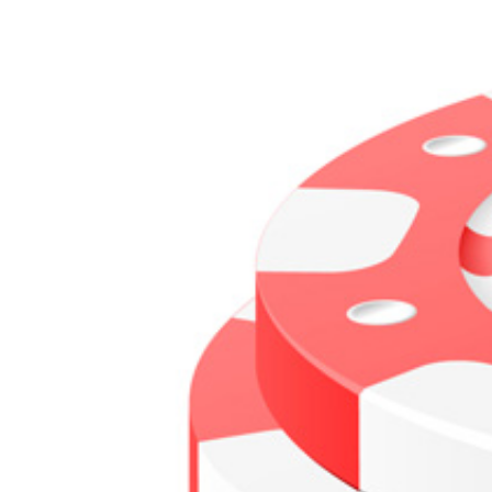
 ago
0
es jugando Axie Infinity ¿Cuánto
os ganado?
 en esta entrada mi experiencia con Axie Infinity. Para todos aq
s gusta leer podéis ...
re »
 ago
0
E ES MONSTA INFINITE?
mos otro juego que será muy parecido a Axie Infinity. Con el que
 ganar cryptos ...