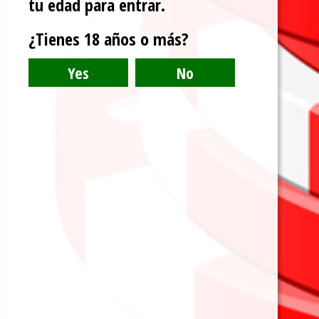
tu edad para entrar.
and repeat visits. By clicking “Accept”, you consent to the
7 meses ago
use of ALL the cookies.
¿Tienes 18 años o más?
.
Do not sell my personal information
La Martingala Mejorada 2026 para
Cookie settings
ACCEPT
ganar a la ruleta
2 años ago
Categorías
Apuestas
(2)
Billar
(3)
Blog Personal
(18)
Casinos
(34)
Criptomonedas
(13)