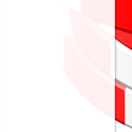
Dinero gratis
(4)
Entrevistas
(1)
Información de Afiliación
(1)
Inversión
(6)
Poker
(1)
Ruletas
(9)
Sistemas
(5)
Slots
(15)
Suscríbete a nuestro Blog
Email