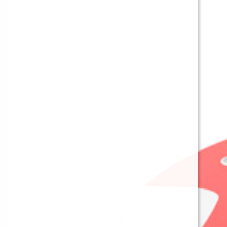
3 años ago
0
Las Máquinas Tragamonedas Más
Innovadoras del Año: Una Mirada
Detallada
Las máquinas tragamonedas han sido una parte integral de la industria del
juego durante décadas, evolucionando constantemente para ...