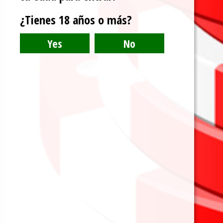
use of ALL the cookies.
¿Tienes 18 años o más?
.
Do not sell my personal information
La Martingala Mejorada 2026 para
ganar a la ruleta
Cookie settings
ACCEPT
2 años ago
Categorías
Apuestas
(2)
Billar
(3)
Blog Personal
(18)
Casinos
(34)
Criptomonedas
(13)
Dinero gratis
(4)