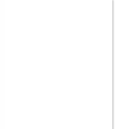
Etiqueta:
Dados
Casinos
Ruletas
Slots