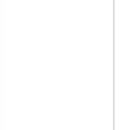
Casinos