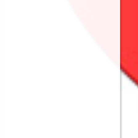
5 años ago
0
Netflix y Spotify gratis con la Tarjeta Visa
de Crypto.com
Descubre como conseguir Netflix, Spotify, descuentos en viajes y mucho
mas con la tarjeta Crypto.com ¿Cómo conseguimos la ...
Read more »