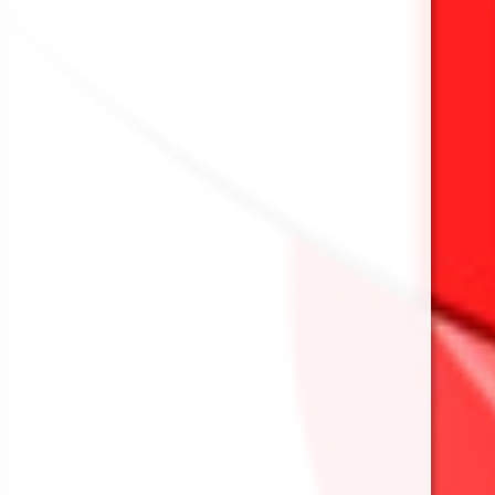
Criptomonedas