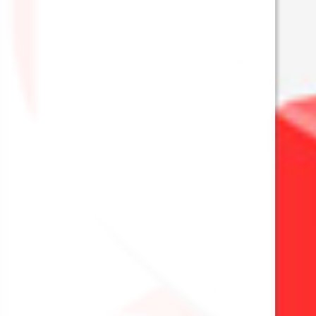
4 años ago
DIFERENTES TIPOS DE BONOS EN
CASINOS ONLINE