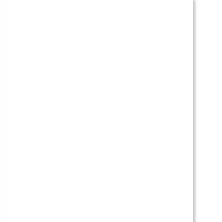
Etiqueta:
Arquitectura Ícono
Casinos