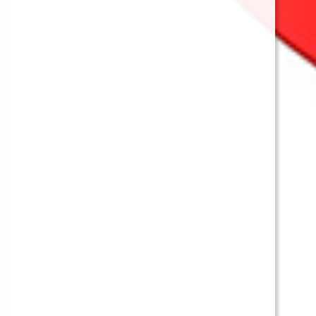
La Martingala Mejorada 2026 para
ganar a la ruleta
2 años ago
Categorías
Apuestas
(2)
Billar
(3)
Blog Personal
(18)
Casinos
(34)
Criptomonedas
(13)
Dinero gratis
(4)
Entrevistas
(1)
Información de Afiliación
(1)