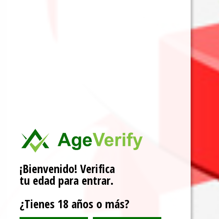
Casinos
¡Bienvenido! Verifica
We use cookies on our website to give you the most
relevant experience by remembering your preferences
tu edad para entrar.
and repeat visits. By clicking “Accept”, you consent to the
use of ALL the cookies.
¿Tienes 18 años o más?
.
Do not sell my personal information