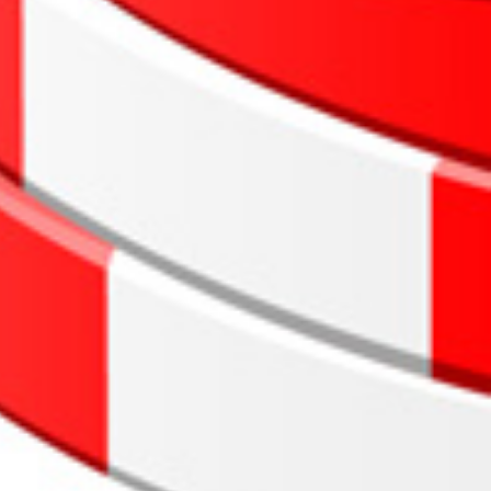
en optar
e 13.
e las del
 es
ke, que
a
00x su