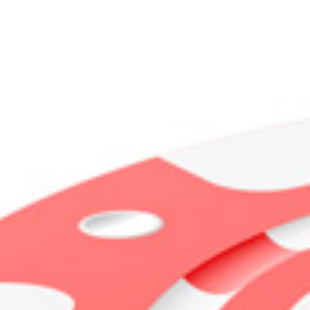
dardos en casa
7 meses ago
La Martingala
ctamente
Mejorada 2026 para
ganar a la ruleta
2 años ago
Categorías
Apuestas
(2)
Billar
(3)
Blog Personal
(18)
Casinos
(34)
Criptomonedas
(13)
Dinero gratis
(4)
neas de