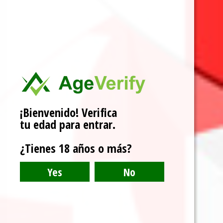
relacionadas con los cuatro dragones y cristales.
El primero es Dragon Super Spin, que se activa si aparecen
cuatro dragones del mismo tipo en las esquinas del área de
juego. Durante esta función, solo aparecerá en los carretes
el dragón que la activó. Cada vez que esto sucede, se
bloquea y permanece en su lugar durante todo el turno.
Cuando el símbolo del dragón ya no aparece, el súper giro
¡Bienvenido! Verifica
We use cookies on our website to give you the most
relevant experience by remembering your preferences
finaliza, después de lo cual se le pagará según la cantidad
tu edad para entrar.
and repeat visits. By clicking “Accept”, you consent to the
de dragones que aparezcan.
use of ALL the cookies.
¿Tienes 18 años o más?
.
Do not sell my personal information
Otro punto interesante es que durante los súper giros,
Cookie settings
ACCEPT
puede aparecer un símbolo de multiplicación. Si esto
sucede, los pagos de todos los dragones se duplican.
Si aparecen cristales en las esquinas del área de juego, se