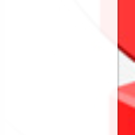
Cuando no tenga más giros, comenzará a girar los carretes
gratis junto con todos los modificadores acumulados.
Si no desea esperar para activar la función de giros gratis,
puede optar por comprarla. Simplemente haga clic en el
signo «Comprar» y pague más de 100 veces para comenzar
a girar los carretes.
SkrewYou
Reseña escrita por
COLABORADOR DE
VideoSlotsTV
¡Hola! ¡Soy
SkrewYou
! Mi trabajo está en jugar
juegos de casino en línea y escribir una reseña de