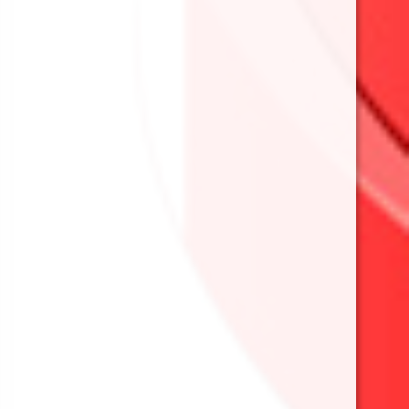
Diana electrónica: qué es, cómo
funciona y cómo empezar a jugar en
casa
7 meses ago
Diana de acero: qué es, medidas
oficiales y cómo montar tu zona de
dardos en casa
7 meses ago
La Martingala Mejorada 2026 para
ganar a la ruleta
3 años ago
Categorías