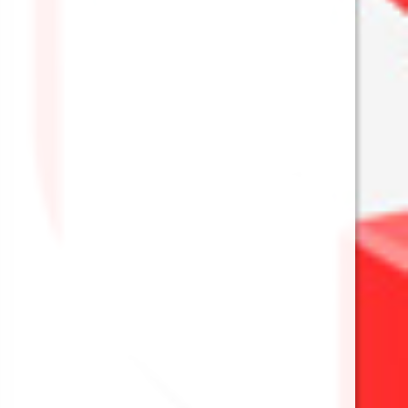
pueden aparecer en cualquier fila del primer carrete, de
izquierda a derecha.
Con su elección de apuestas de $ 0.20 a $ 100 por giro,
diríjase a Dragon’s Cave para encontrar sus riquezas en
todos los dispositivos compatibles. La tragamonedas
Drago – Jewels of Fortune presenta una alta volatilidad, un
RTP del 96,5 % y, lo que es más importante, ganancias
impresionantes que pueden superar tu apuesta 48 000
veces durante los giros gratis.
Características especificas
En la tragamonedas encontrarás varias funciones