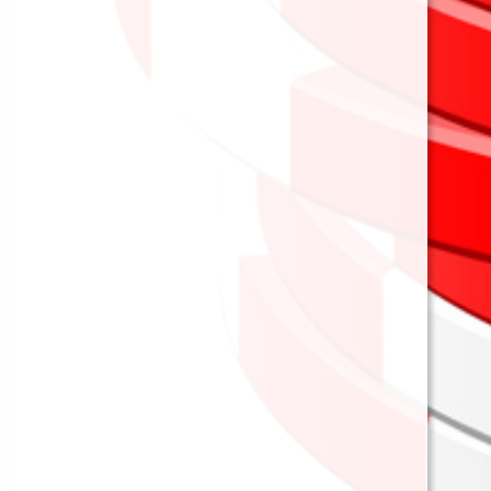
100% Hasta 100€
4.8
T&Cs Apply
Regístrate
Leer Reseña
100% Hasta 100€
4.5
T&Cs Apply
Regístrate
Leer Reseña