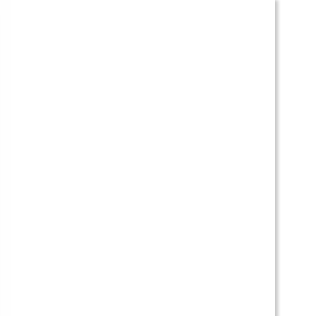
Malta
100% Hasta 100$ y 100 Free
Spins