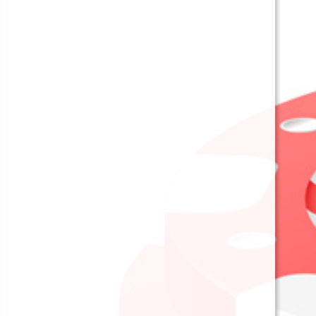
5.0
T&Cs Apply
Reclamar Oferta
Leer Reseña
100% Hasta 100€
5.0
T&Cs Apply
Regístrate
Leer Reseña