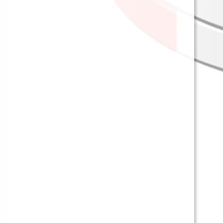
VideoSlotsTV.com Es un sitio web de afiliados, que
te conecta con otras webs. Contiene publicidad. No
somos responsables de las pérdidas derivadas de
los ingresos en los sitios vinculados a cualquiera
de las promociones mostradas.
Copyright © 2020-2026 VideoSlotsTV.com
POLITICA DE PRIVACIDAD
POLÍTICA DE COOKIES
AVISO LEGAL