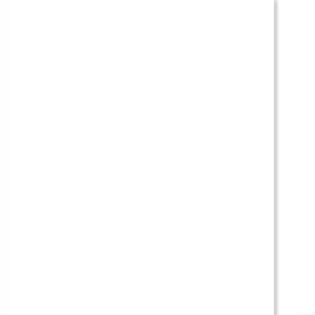
Smart TV
30€ Sin Depósito y BONO
HASTA 200€