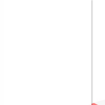
2024
100% Hasta 500€ + 200 Free
Spins + Bonus CRAB